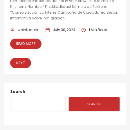
form.Please enable JavaScript in your browser to complete
this form. Nombre * FirstMiddleLast Número de Teléfono
*Correo Electrónico Interés Campaña de Ciudadanía Sesión
Informativa sobre Inmigración...
wpintadmin
July 30, 2024
1 Min Read
READ MORE
NEXT
Search
SEARCH